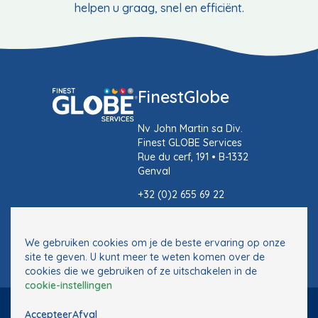
helpen u graag, snel en efficiënt.
FinestGlobe
Nv John Martin sa Div.
Finest GLOBE Services
Rue du cerf, 191 • B-1332
Genval
+32 (0)2 655 69 22
info@finestglobe.be
We gebruiken cookies om je de beste ervaring op onze
site te geven. U kunt meer te weten komen over de
cookies die we gebruiken of ze uitschakelen in de
cookie-instellingen
Copyright
© 2026 FinestGlobe. Tous droits reservés.
Vie privée
Accepteer
Afval