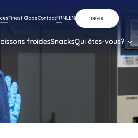
ices
Finest Globe
Contact
FR
NL
EN
DEVIS
oissons froides
Snacks
Qui êtes-vous?